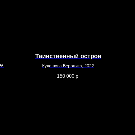
Таинственный остров
26
Кудашова Вероника, 2022
тель
70 x 80
150 000
р.
Холст, смешанная техника