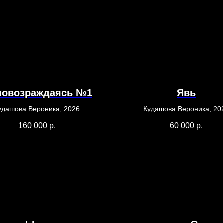
мовозраждаясь №1
Явь
удашова Вероника, 2026
Кудашова Вероника, 20
ый блок, аэрозольная краска,
Холст, акрил, масляна пас
160 000
р.
60 000
р.
сухоцветы
30х40
25х29х70