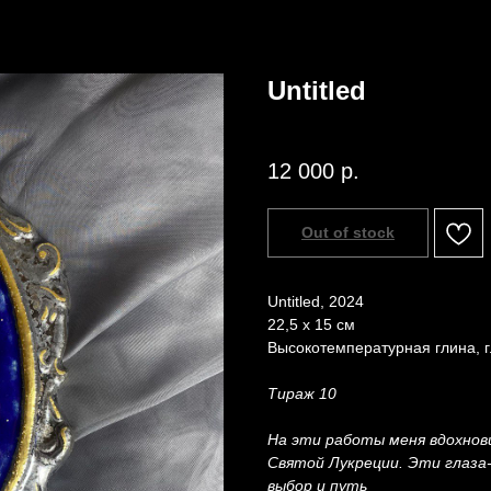
Untitled
Спасибкина Вера
Назад /
Главная /
Каталог
12 000
р.
Out of stock
Untitled, 2024
22,5 х 15 см
Высокотемпературная глина, г
Тираж 10
На эти работы меня вдохнов
Святой Лукреции. Эти глаза-
выбор и путь