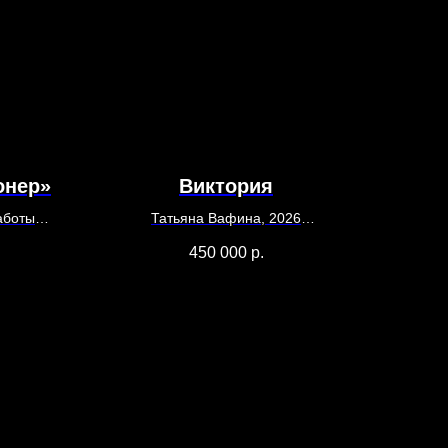
онер»
Виктория
аботы
Татьяна Вафина, 2026
4
Холст, акрил
450 000
р.
150 х 100
орячая