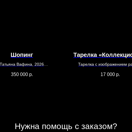
Шопинг
Тарелка «Коллекци
Татьяна Вафина, 2026
Тарелка с изображением р
Холст, масло, акрил
Татьяны Вафиной, 202
350 000
р.
17 000
р.
140 х 110
d - 27 см
Фарфор, метод нанесения г
деколь
Нужна помощь с заказом?