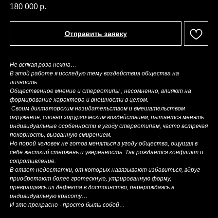
180 000
р.
Отправить заявку
Не всякая роза нежна…
В этой работе я исследую тему воздействия общества на
личность.
Общественное мнение и стереотипы , несомненно, влияют на
формирование характера и внешности в целом.
Своим диктаторским назидательством и вмешательством
окружение, словно хирургическим воздействием, пытается менять
индивидуальные особенности в угоду стереотипам, часто встречая
покорность, вызванную смирением.
Но порой человек не готов меняться в угоду общества, ощущая в
себе жесткий стержень и уверенность. Так рождается конфликт и
сопротивление.
В ответ недостатки, от которых навязывают избавиться, вдруг
приобретают более гротескную, утрированную форму,
превращаясь из дефекта в достоинство, перерождаясь в
индивидуальную красоту…
И это прекрасно - просто быть собой…