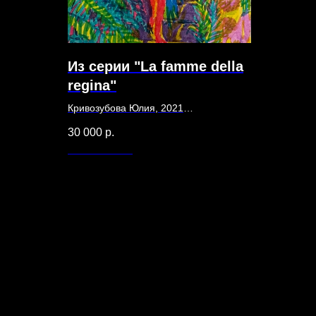
Из серии "La famme della
regina"
Кривозубова Юлия, 2021
20 х 30
30 000
р.
Бумага, водный маркер
Out of stock