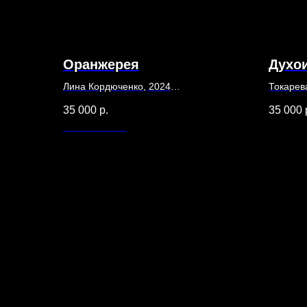
Оранжерея
Духо
Лина Кордюченко, 2024
Токарев
60 х 70
29,5х21
35 000
р.
35 000
Холст, смешанная техника
Бумага,
Out of stock