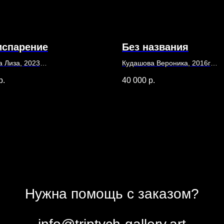
испарение
Без названия
а Лиза, 2023
Кудашова Вероника, 2016г
30 х 40 см
р.
40 000
р.
 акварель
Холст, масло
Нужна помощь с заказом?