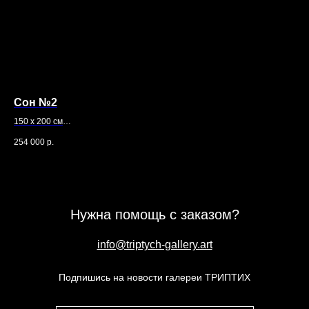
Сон №2
Гр
150 х 200 см
Кри
Холст, масло
80 
254 000
р.
100
Бум
Нужна помощь с заказом?
info@triptych-gallery.art
Подпишись на новости галереи ТРИПТИХ