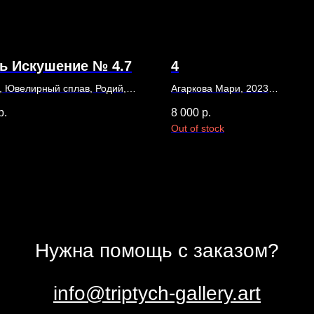
ь Искушение № 4.7
4
 Ювелирный сплав, Родий,
Агаркова Мари, 2023
 Платиной, Авторская Техника
22 х 19,5
р.
8 000
р.
менный Винтаж»
бумага, акрил, оформлено на
Out of stock
подрамник
 43 мм
27мм
Нужна помощь с заказом?
info@triptych-gallery.art