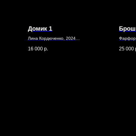
Домик 1
Брош
Лина Кордюченко, 2024
Фарфор,
30 х 40
Роспись
16 000
р.
25 000
Бумага, акварель, карандаш
«Совре
Ширина
Длина 