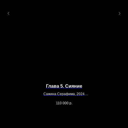
Глава 5. Сияние
Сажина Серафима, 2024
100 х 70 см
110 000
р.
Холст, масло