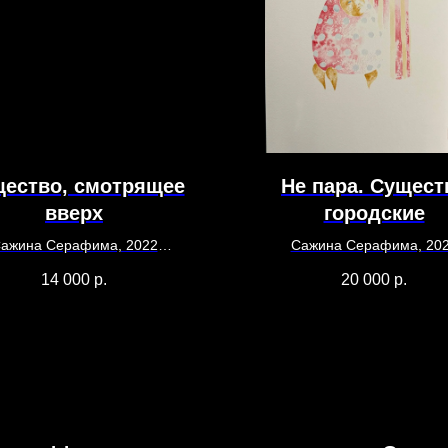
ество, смотрящее
Не пара. Сущест
вверх
городские
ажина Серафима, 2022
Сажина Серафима, 20
29,5 х 21
35 х 26
14 000
р.
20 000
р.
 масленые цветные карандаши
бумага, акварель