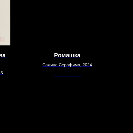
ва
Ромашка
Сажина Серафима, 2024
11 см
23
Out of stock
Глина, глазурь