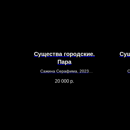
Существа городские.
Сущ
Пара
Сажина Серафима, 2023
С
26 х 35
20 000
р.
бумага, акварель
бумага,