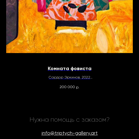
Комната фовиста
Сардор Эркинов, 2022
150х150
200 000
р.
Холст, масло
Нужна помощь с заказом?
info@triptych-gallery.art