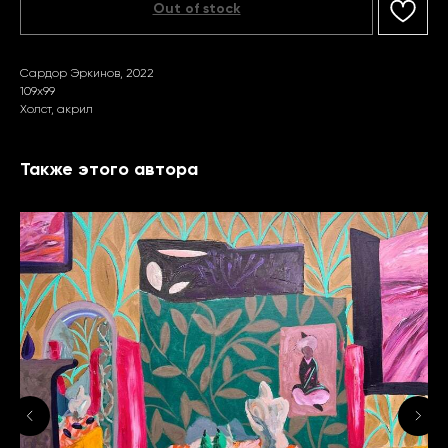
Out of stock
Сардор Эркинов, 2022
109х99
Холст, акрил
Также этого автора