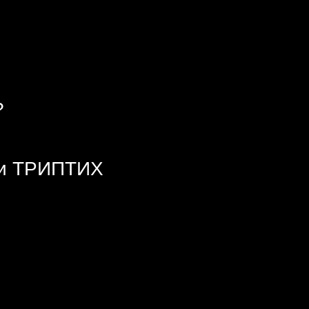
?
еи ТРИПТИХ