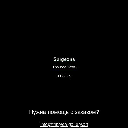
Surgeons
Гранова Катя
70 х 50 см
30 225
р.
Графика печатная
Нужна помощь с заказом?
info@triptych-gallery.art