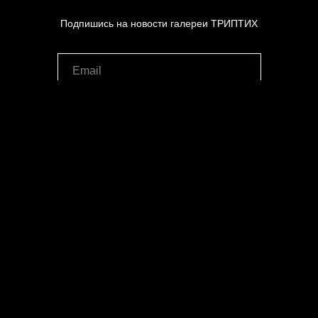
Подпишись на новости галереи ТРИПТИХ
Я согласен с условиями
политики обработки
персональных данных
Я согласен на
получение информационных
материалов
Отправить