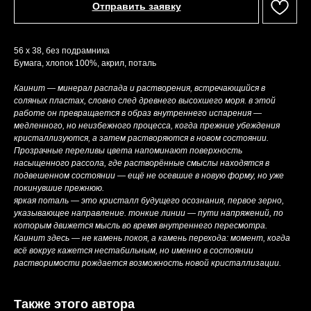
Отправить заявку
56 х 38, без подрамника
Бумага, хлопок 100%, акрил, поталь
Каинит — минерал распада и растворения, встречающийся в
соляных пластах, словно след древнего высохшего моря. в этой
работе он превращается в образ внутреннего испарения —
медленного, но неизбежного процесса, когда прежние убеждения
кристаллизуются, а затем растворяются в новом состоянии.
Прозрачные переливы цвета напоминают поверхность
насыщенного рассола, где растворённые смыслы находятся в
подвешенном состоянии — ещё не осевшие в новую форму, но уже
покинувшие прежнюю.
яркая поталь — это кристалл будущего осознания, первое зерно,
указывающее направление. тонкие линии — пути напряжений, по
которым движется мысль во время внутреннего пересмотра.
Каинит здесь — не камень покоя, а камень перехода: момент, когда
всё вокруг кажется нестабильным, но именно в состоянии
растворимости рождается возможность новой кристаллизации.
Также этого автора