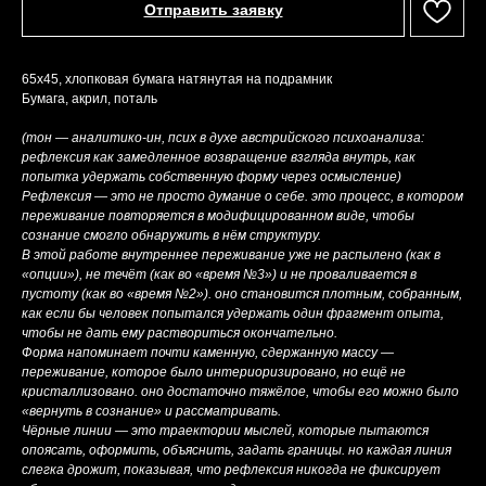
Отправить заявку
65х45, хлопковая бумага натянутая на подрамник
Бумага, акрил, поталь
(тон — аналитико-ин, псих в духе австрийского психоанализа:
рефлексия как замедленное возвращение взгляда внутрь, как
попытка удержать собственную форму через осмысление)
Рефлексия — это не просто думание о себе. это процесс, в котором
переживание повторяется в модифицированном виде, чтобы
сознание смогло обнаружить в нём структуру.
В этой работе внутреннее переживание уже не распылено (как в
«опции»), не течёт (как во «время №3») и не проваливается в
пустоту (как во «время №2»). оно становится плотным, собранным,
как если бы человек попытался удержать один фрагмент опыта,
чтобы не дать ему раствориться окончательно.
Форма напоминает почти каменную, сдержанную массу —
переживание, которое было интериоризировано, но ещё не
кристаллизовано. оно достаточно тяжёлое, чтобы его можно было
«вернуть в сознание» и рассматривать.
Чёрные линии — это траектории мыслей, которые пытаются
опоясать, оформить, объяснить, задать границы. но каждая линия
слегка дрожит, показывая, что рефлексия никогда не фиксирует