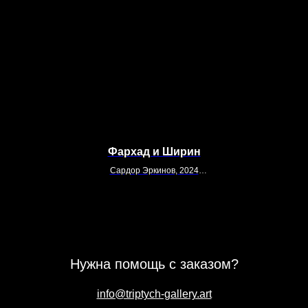
Фархад и Ширин
Сардор Эркинов, 2024
150х110
Холст, акрил
Нужна помощь с заказом?
info@triptych-gallery.art