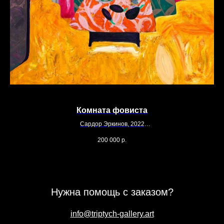
Комната фовиста
Сардор Эркинов, 2022
150х150
200 000
р.
Холст, масло
Нужна помощь с заказом?
info@triptych-gallery.art