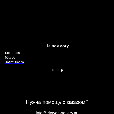
На подмогу
Берг Лана
Бер
50 х 50
60 
Холст, масло
Хол
50 000
р.
Нужна помощь с заказом?
info@triptych-gallery.art