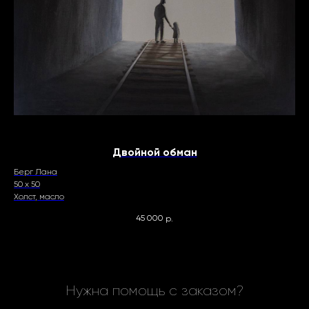
Двойной обман
Берг Лана
Бе
50 х 50
50 
Холст, масло
Хол
45 000
р.
Нужна помощь с заказом?