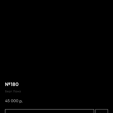
№180
Берг Лана
45 000
р.