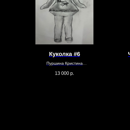
Куколка #6
Пуршина Кристина
30 х 20 см
13 000
р.
Бумага, уголь