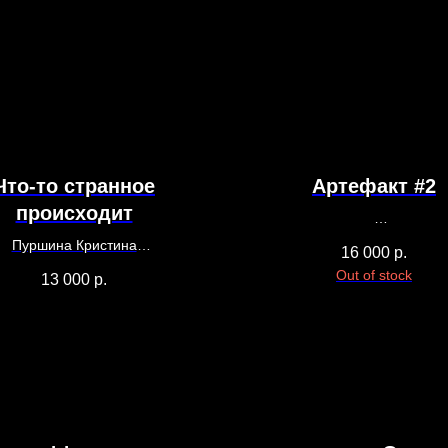
Что-то странное
Артефакт #2
происходит
Кристина Пуршина, 20
Пуршина Кристина
16 000
р.
20 х 20 см
30 х 20 см
Out of stock
13 000
р.
Холст, бетон, пигмент
Бумага, акварель