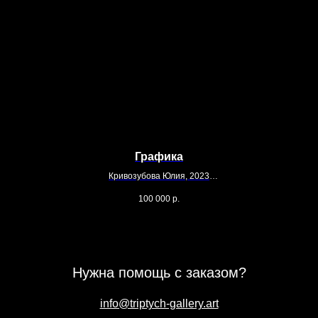
Графика
Кривозубова Юлия, 2023
80 х 60
100 000
р.
Бумага, карандаш, гуашь
Нужна помощь с заказом?
info@triptych-gallery.art