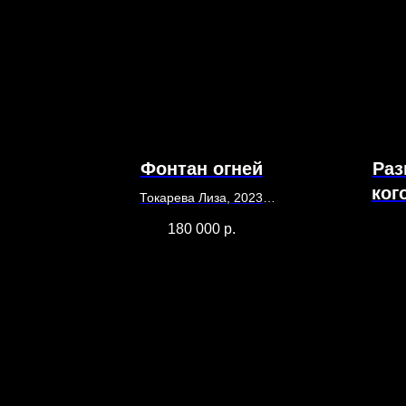
Фонтан огней
Раз
ког
Токарева Лиза, 2023
80 х 200
180 000
р.
Холст, масло, акрил