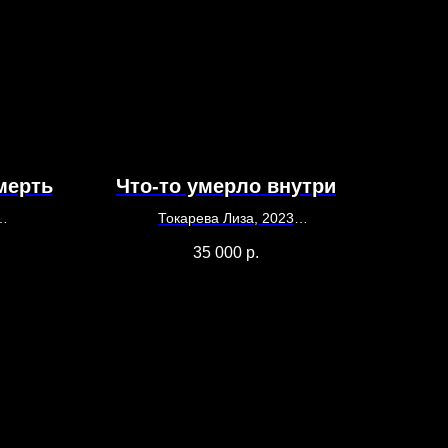
мерть
Что-то умерло внутри
Токарева Лиза, 2023
29,5х21
35 000
р.
Бумага, акварель