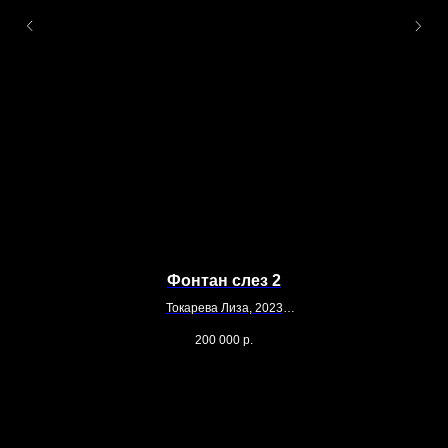
Фонтан слез 2
Токарева Лиза, 2023
170 х 130
200 000
р.
Холст, масло, акрил