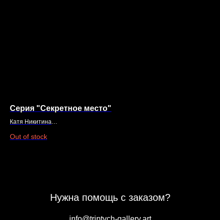
Серия "Секретное место"
Ст
Катя Никитина
Ник
Секретное место, 2025
125
Хол
Out of stock
70 х 60 см
200
Бумага, уголь
Нужна помощь с заказом?
info@triptych-gallery.art