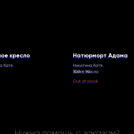
ое кресло
Натюрморт Адама
а Катя
Никитина Катя
см
100 х 90
Холст, масло
масло
Out of stock
Нужна помощь с заказом?