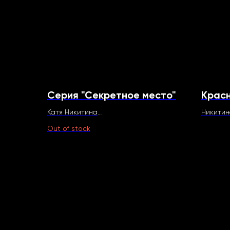
Серия "Секретное место"
Красн
Катя Никитина
Никитин
Секретное место, 2025
60 х 50 
Out of stock
70 х 60 см
Холст, 
Бумага, уголь