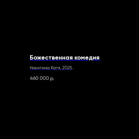
Божественная комедия
Никитина Катя, 2025
140 х 180 см
460 000
р.
Холст, масло