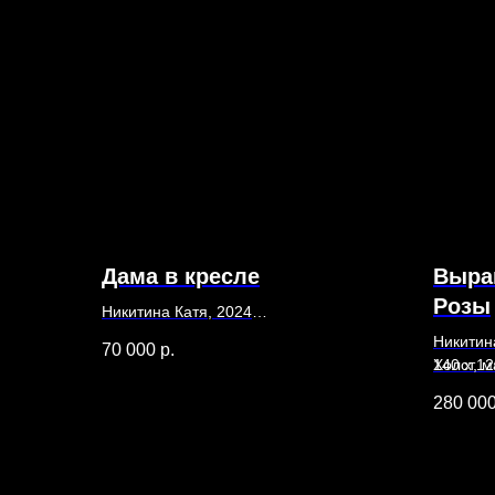
Дама в кресле
Выра
Розы
Никитина Катя, 2024
45 х 50
Никитин
70 000
р.
Холст, масло
140 х 12
Холст, 
280 00