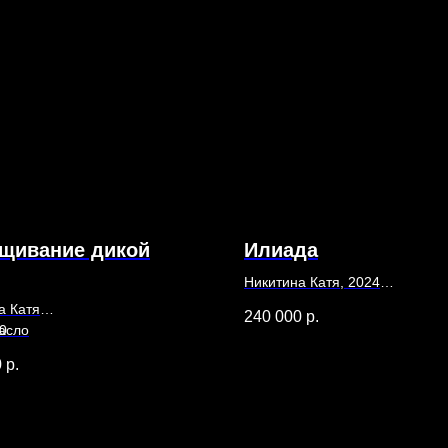
щивание дикой
Илиада
Никитина Катя, 2024
120 х 100 см
а Катя
240 000
р.
Холст, масло
0
масло
0
р.