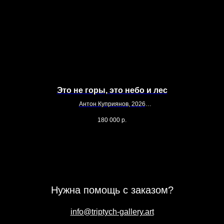
Это не горы, это небо и лес
Антон Куприянов, 2026
Куп
Холст, масло
80 
180 000
р.
60 х 80
Хол
Нужна помощь с заказом?
info@triptych-gallery.art