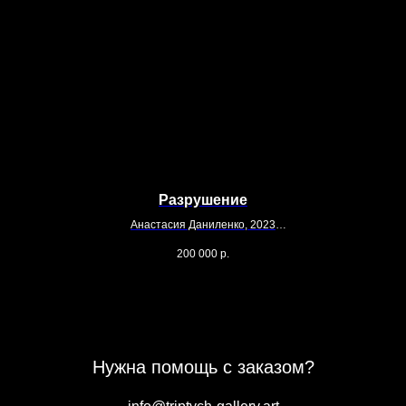
Разрушение
Анастасия Даниленко, 2023
110 х 80
200 000
р.
Холст, масло
Нужна помощь с заказом?