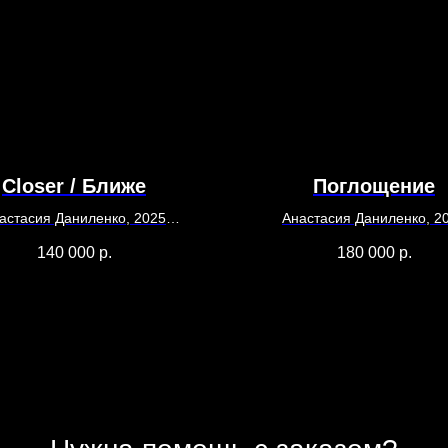
Closer / Ближе
Поглощение
астасия Даниленко, 2025
Анастасия Даниленко, 2
Холст, масло
80 х 100
140 000
р.
180 000
р.
70 х 60
Холст, масло