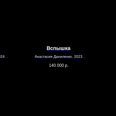
Вспышка
024
Анастасия Даниленко, 2023
90 х 70
140 000
р.
Холст, масло